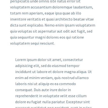
perspiciatis unde omnis iste natus error sit
voluptatem accusantium doloremque laudantium,
totam rem aperiam, eaque ipsa quae ab illo
inventore veritatis et quasi architecto beatae vitae
dicta sunt explicabo. Nemo enim ipsam voluptatem
quia voluptas sit aspernatur aut odit aut fugit, sed
quia sequuntur magni dolores eos qui ratione
voluptatem sequi nesciunt.
Lorem ipsum dolor sit amet, consectetur
adipisicing elit, sed do eiusmod tempor
incididunt ut labore et dolore magna aliqua. Ut
enim ad minim veniam, quis nostrud ullamco
laboris nisi ut aliquip ex ea commodo
consequat. Duis aute irure dolor in
reprehenderit in voluptate velit esse cillum
dolore eu fugiat nulla pariatur. Excepteur sint
occaecat cupidatat non proident, sunt in culpa