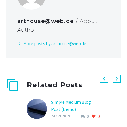
arthouse@web.de
/ About
Author
More posts by arthouse@web.de
Related Posts
Simple Medium Blog
Post (Demo)
0
0
Lorem ipsum dolor sit
24 Oct 2019
ametcon sectetur