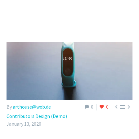



By
arthouse@web.de
0
0
Contributors Design (Demo)
January 13, 2020