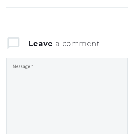
adipisicing elit, sed
doiusmod tempor incidi
labore et dolore. agna
aliqua. Ut enim ad mini
veniam, quis nostrud
Leave
a comment