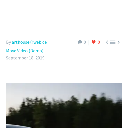



By
arthouse@web.de
0
0
Move Video (Demo)
September 18, 2019