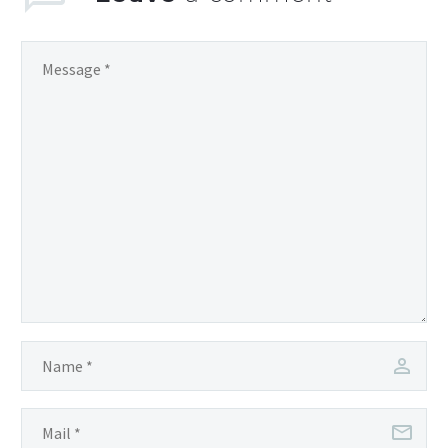
quis ut aliquip ex ea
commodo consequat.
Lorem ipsum dolor sit
amet, consectetur
adipisicing elit, sed do
eiusmod tempor
incididunt ut labore et
dolore magna aliqua.
Enim ad minim veniam,
quis ut aliquip ex ea
commodo consequat.