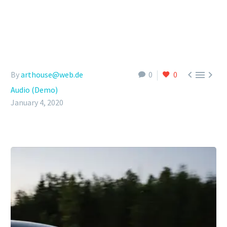



By
arthouse@web.de
0
0
Audio (Demo)
January 4, 2020