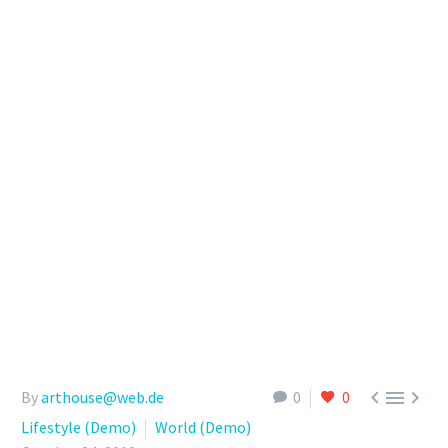



By
arthouse@web.de
0
0
Lifestyle (Demo)
World (Demo)