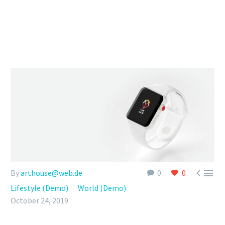


By
arthouse@web.de
0
0
Lifestyle (Demo)
World (Demo)
October 24, 2019