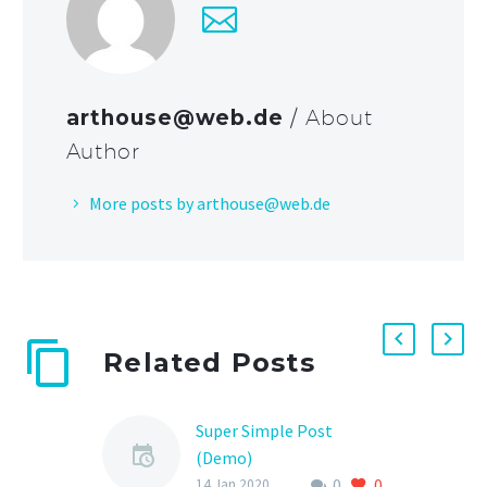
arthouse@web.de
/ About
Author
More posts by arthouse@web.de
Related Posts
Super Simple Post
(Demo)
0
0
Drone Racing League
14 Jan 2020