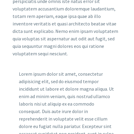
perspiciatis unde omnis iste natus error sit
voluptatem accusantium doloremque laudantium,
totam rem aperiam, eaque ipsa quae ab illo
inventore veritatis et quasi architecto beatae vitae
dicta sunt explicabo. Nemo enim ipsam voluptatem
quia voluptas sit aspernatur aut odit aut fugit, sed
quia sequuntur magni dolores eos qui ratione
voluptatem sequi nesciunt.
Lorem ipsum dolor sit amet, consectetur
adipisicing elit, sed do eiusmod tempor
incididunt ut labore et dolore magna aliqua. Ut
enim ad minim veniam, quis nostrud ullamco
laboris nisi ut aliquip ex ea commodo
consequat. Duis aute irure dolor in
reprehenderit in voluptate velit esse cillum
dolore eu fugiat nulla pariatur. Excepteur sint
occaecat cupidatat non proident, sunt in culpa