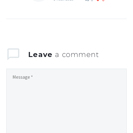
(DRL) has done more
than most to take drone
racing into the
mainstream. Lorem
ipsum dolor sit…
Leave
a comment